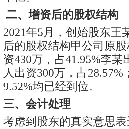
二、增资后的股权结构
2021
年
5
月，创始股东王
后的股权结构甲公司原股
资
430
万，占
41.95%
李某
人出资
300
万，占
28.57%
9.52%
均已经到位。
三、会计处理
考虑到股东的真实意思表