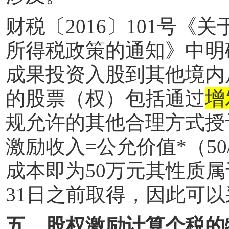
财税〔
2016
〕
101
号《关
所得税政策的通知》中明
成果投资入股到其他境内
的股票（权）包括通过
增
规允许的其他合理方式授
激励收入
=
公允价值
*
（
50
成本即为
50
万元其性质属
31
日之前取得，因此可以
五、股权激励计算个税的