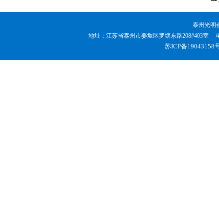
泰州光明
地址：江苏省泰州市姜堰区罗塘东路208#403室 电话：0523
苏ICP备19043158号