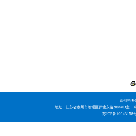
泰州光明
地址：江苏省泰州市姜堰区罗塘东路208#403室 电话：0523
苏ICP备19043158号